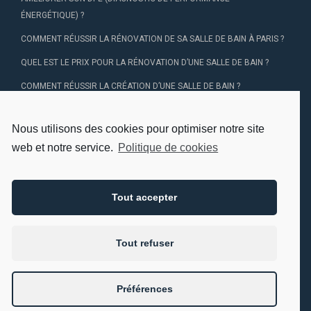
ÉNERGÉTIQUE) ?
COMMENT RÉUSSIR LA RÉNOVATION DE SA SALLE DE BAIN À PARIS ?
QUEL EST LE PRIX POUR LA RÉNOVATION D’UNE SALLE DE BAIN ?
COMMENT RÉUSSIR LA CRÉATION D’UNE SALLE DE BAIN ?
Nous utilisons des cookies pour optimiser notre site
DEMANDER UN DEVIS
web et notre service.
Politique de cookies
À PROPOS
POUR LES PROFESSIONNELS
MENTIONS LÉGALES
Tout accepter
POLITIQUE DE CONFIDENTIALITÉ DES DONNÉES PERSONNELLES
POLITIQUE DE COOKIES (EU)
NOS DERNIERS SECRETS :
Tout refuser
Préférences